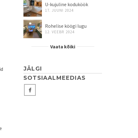
U-kujuline koduköök
17. JUUNI 2024
Rohelise köögi lugu
12. VEEBR 2024
Vaata kõiki
e
JÄLGI
id
SOTSIAALMEEDIAS
e